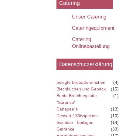
Catering
Unser Catering
Cateringequipment
Catering
Onlinebestellung
Datenschutzerklärung
belegte Brote/Bemmchen
(4)
Blechkuchen und Gebäck
(15)
Bunte Brötchenplatte
(1)
"Surprise"
Canapee´s
(13)
Dessert / Süßspeisen
(10)
Gemüse - Beilagen
(14)
Getränke
(33)
Herrenbrotscheiben
(17)