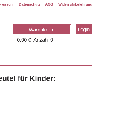
pressum
Datenschutz
AGB
Widerrufsbelehrung
Login
Warenkorb:
0,00
€
Anzahl 0
utel für Kinder: