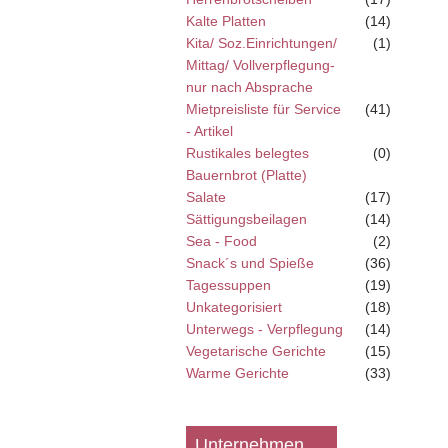
Kalte Platten
(14)
Kita/ Soz.Einrichtungen/
(1)
Mittag/ Vollverpflegung-
nur nach Absprache
Mietpreisliste für Service
(41)
- Artikel
Rustikales belegtes
(0)
Bauernbrot (Platte)
Salate
(17)
Sättigungsbeilagen
(14)
Sea - Food
(2)
Snack´s und Spieße
(36)
Tagessuppen
(19)
Unkategorisiert
(18)
Unterwegs - Verpflegung
(14)
Vegetarische Gerichte
(15)
Warme Gerichte
(33)
Unternehmen