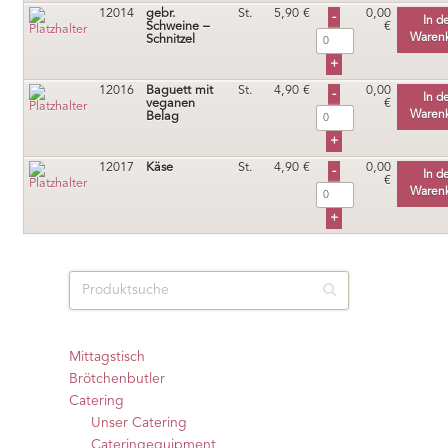
12014
gebr.
St.
5,90
€
0,00
In d
Schweine –
€
Waren
Schnitzel
12016
Baguett mit
St.
4,90
€
0,00
In d
veganen
€
Waren
Belag
12017
Käse
St.
4,90
€
0,00
In d
€
Waren
Mittagstisch
Brötchenbutler
Catering
Unser Catering
Cateringequipment