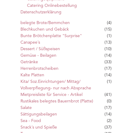
Catering Onlinebestellung
Datenschutzerklärung
belegte Brote/Bemmchen
(4)
Blechkuchen und Gebäck
(15)
Bunte Brötchenplatte "Surprise"
(1)
Canapee´s
(13)
Dessert / Süßspeisen
(10)
Gemüse - Beilagen
(14)
Getränke
(33)
Herrenbrotscheiben
(17)
Kalte Platten
(14)
Kita/ Soz.Einrichtungen/ Mittag/
(1)
Vollverpflegung- nur nach Absprache
Mietpreisliste für Service - Artikel
(41)
Rustikales belegtes Bauernbrot (Platte)
(0)
Salate
(17)
Sättigungsbeilagen
(14)
Sea - Food
(2)
Snack´s und Spieße
(37)