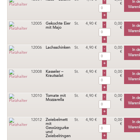
In d
€
Waren
12005
Gekochte Eier
St.
4,90
€
0,00
In d
mit Majo
€
Waren
12006
Lachsschinken
St.
4,90
€
0,00
In d
€
Waren
12008
Kasseler –
St.
4,90
€
0,00
In d
Krautsalat
€
Waren
12010
Tomate mit
St.
4,90
€
0,00
In d
Mozzarella
€
Waren
12012
Zwiebelmett
St.
4,90
€
0,00
In d
mit
€
Waren
Gewürzgurke
und
Zwiebelringen