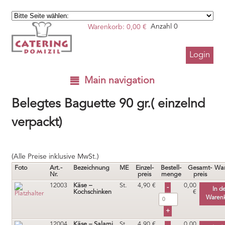
Warenkorb:
0,00
€
Anzahl 0
Login
Main navigation
Belegtes Baguette 90 gr.( einzelnd
verpackt)
(Alle Preise inklusive MwSt.)
Foto
Art.-
Bezeichnung
ME
Einzel-
Bestell-
Gesamt-
War
Nr.
preis
menge
preis
12003
Käse –
St.
4,90
€
0,00
In d
Kochschinken
€
Waren
12004
Käse – Salami
St.
4,90
€
0,00