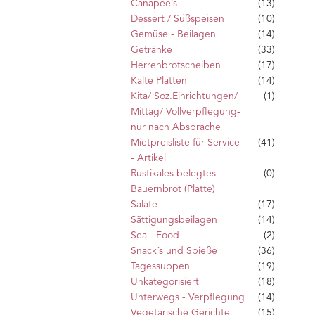
Canapee´s
(13)
Dessert / Süßspeisen
(10)
Gemüse - Beilagen
(14)
Getränke
(33)
Herrenbrotscheiben
(17)
Kalte Platten
(14)
Kita/ Soz.Einrichtungen/
(1)
Mittag/ Vollverpflegung-
nur nach Absprache
Mietpreisliste für Service
(41)
- Artikel
Rustikales belegtes
(0)
Bauernbrot (Platte)
Salate
(17)
Sättigungsbeilagen
(14)
Sea - Food
(2)
Snack´s und Spieße
(36)
Tagessuppen
(19)
Unkategorisiert
(18)
Unterwegs - Verpflegung
(14)
Vegetarische Gerichte
(15)