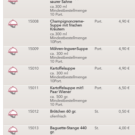
saurer Sahne
ca.300 ml
Mindestbestellmenge
10 Port.
15008
Champignoncreme-
Port.
4,90
€
Suppe mit frischen
Kräutern
ca.300 ml
Mindestbestellmenge
10Port.
15009
Möhren-Ingwer-Suppe
Port.
4,90
€
ca. 300 ml
Mindestbestellmenge
10 Port.
15010
Kartoffelsuppe
Port.
4,90
€
ca. 300 ml
Mindestbestellmenge
10Port.
15011
Kartoffelsuppe mit1
Port.
6,50
€
Paar Wiener
ca. 500 gr.
Mindestbestellmenge
10 Port.
15012
Brötchen 60 gr.
St.
0,50
€
ofenfrisch
15013
Baguette-Stange 440
St.
4,00
€
gr.