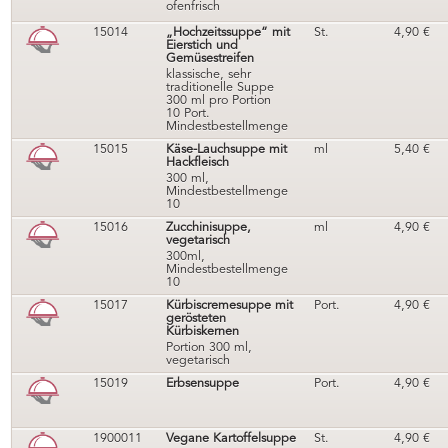
ofenfrisch
15014
„Hochzeitssuppe“ mit
St.
4,90
€
Eierstich und
Gemüsestreifen
klassische, sehr
traditionelle Suppe
300 ml pro Portion
10 Port.
Mindestbestellmenge
15015
Käse-Lauchsuppe mit
ml
5,40
€
Hackfleisch
300 ml,
Mindestbestellmenge
10
15016
Zucchinisuppe,
ml
4,90
€
vegetarisch
300ml,
Mindestbestellmenge
10
15017
Kürbiscremesuppe mit
Port.
4,90
€
gerösteten
Kürbiskernen
Portion 300 ml,
vegetarisch
15019
Erbsensuppe
Port.
4,90
€
1900011
Vegane Kartoffelsuppe
St.
4,90
€