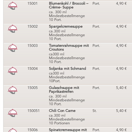
15001
Blumenkohl / Broccoli –
Port.
4,90
€
Crème- Suppe
ca. 300 ml
Mindestbestellmenge
10 Port.
15002
Spargelcremesuppe
Port.
4,90
€
ca.300 ml
Mindestbestellmenge
10 Port.
15003
Tomatenrahmsuppe mit
Port.
4,90
€
Croutons
ca300 ml
Mindestbestellmenge
10 Port.
15004
Soljanka mit Schmand
Port.
4,90
€
ca300 ml
Mindestbestellmenge
10Port.
15005
Gulaschsuppe mit
Port.
5,40
€
Paprikastreifen
ca. 300 ml
Mindestbestellmenge
10 Port.
150051
Chili Con Carne
St.
5,40
€
ca.300 ml
Mindestbestellmenge
10 Portionen
15006
Spinatcremesuppe mit
Port.
4,90
€