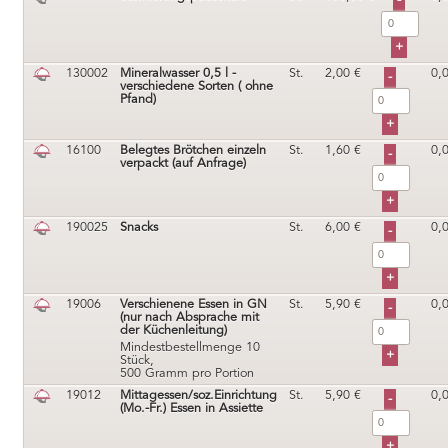
130002
Mineralwasser 0,5 l -
St.
2,00
€
0,
verschiedene Sorten ( ohne
Pfand)
16100
Belegtes Brötchen einzeln
St.
1,60
€
0,
verpackt (auf Anfrage)
190025
Snacks
St.
6,00
€
0,
19006
Verschienene Essen in GN
St.
5,90
€
0,
(nur nach Absprache mit
der Küchenleitung)
Mindestbestellmenge 10
Stück,
500 Gramm pro Portion
19012
Mittagessen/soz.Einrichtung
St.
5,90
€
0,
(Mo.-Fr.) Essen in Assiette