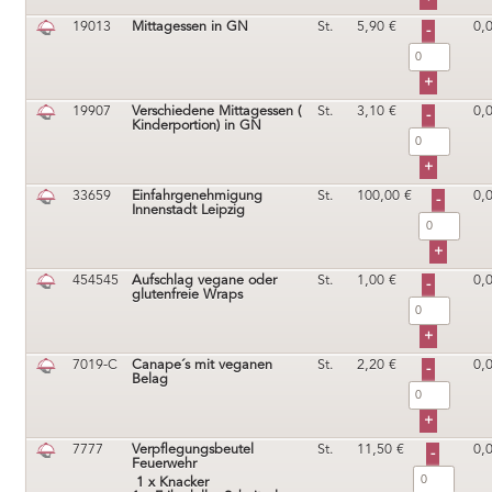
19013
Mittagessen in GN
St.
5,90
€
0,
19907
Verschiedene Mittagessen (
St.
3,10
€
0,
Kinderportion) in GN
33659
Einfahrgenehmigung
St.
100,00
€
0,
Innenstadt Leipzig
454545
Aufschlag vegane oder
St.
1,00
€
0,
glutenfreie Wraps
7019-C
Canape´s mit veganen
St.
2,20
€
0,
Belag
7777
Verpflegungsbeutel
St.
11,50
€
0,
Feuerwehr
1 x Knacker