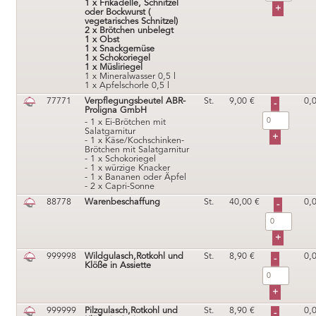
1 x Frikadelle, Schnitzel
oder Bockwurst (
vegetarisches Schnitzel)
2 x Brötchen unbelegt
1 x Obst
1 x Snackgemüse
1 x Schokoriegel
1 x Müsliriegel
1 x Mineralwasser 0,5 l
1 x Apfelschorle 0,5 l
77771
Verpflegungsbeutel ABR-
St.
9,00
€
0,
Proligna GmbH
- 1 x Ei-Brötchen mit
Salatgarnitur
- 1 x Käse/Kochschinken-
Brötchen mit Salatgarnitur
- 1 x Schokoriegel
- 1 x würzige Knacker
- 1 x Bananen oder Äpfel
- 2 x Capri-Sonne
88778
Warenbeschaffung
St.
40,00
€
0,
999998
Wildgulasch,Rotkohl und
St.
8,90
€
0,
Klöße in Assiette
999999
Pilzgulasch,Rotkohl und
St.
8,90
€
0,