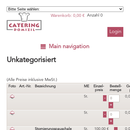
Warenkorb:
0,00
€
Anzahl 0
Login
Main navigation
Unkategorisiert
(Alle Preise inklusive MwSt.)
Foto
Art.-Nr.
Bezeichnung
ME
Einzel-
Bestell-
G
preis
menge
St.
0,
St.
0,
Stornierungspauschale
St.
100,00
€
0,