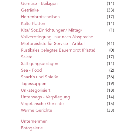
Gemüse - Beilagen
(14)
Getränke
(33)
Herrenbrotscheiben
(17)
Kalte Platten
(14)
Kita/ Soz.Einrichtungen/ Mittag/
(1)
Vollverpflegung- nur nach Absprache
Mietpreisliste für Service - Artikel
(41)
Rustikales belegtes Bauernbrot (Platte)
(0)
Salate
(17)
Sättigungsbeilagen
(14)
Sea - Food
(2)
Snack´s und Spieße
(36)
Tagessuppen
(19)
Unkategorisiert
(18)
Unterwegs - Verpflegung
(14)
Vegetarische Gerichte
(15)
Warme Gerichte
(33)
Unternehmen
Fotogalerie