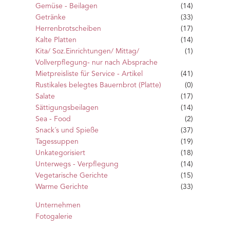
Gemüse - Beilagen
(14)
Getränke
(33)
Herrenbrotscheiben
(17)
Kalte Platten
(14)
Kita/ Soz.Einrichtungen/ Mittag/
(1)
Vollverpflegung- nur nach Absprache
Mietpreisliste für Service - Artikel
(41)
Rustikales belegtes Bauernbrot (Platte)
(0)
Salate
(17)
Sättigungsbeilagen
(14)
Sea - Food
(2)
Snack´s und Spieße
(37)
Tagessuppen
(19)
Unkategorisiert
(18)
Unterwegs - Verpflegung
(14)
Vegetarische Gerichte
(15)
Warme Gerichte
(33)
Unternehmen
Fotogalerie