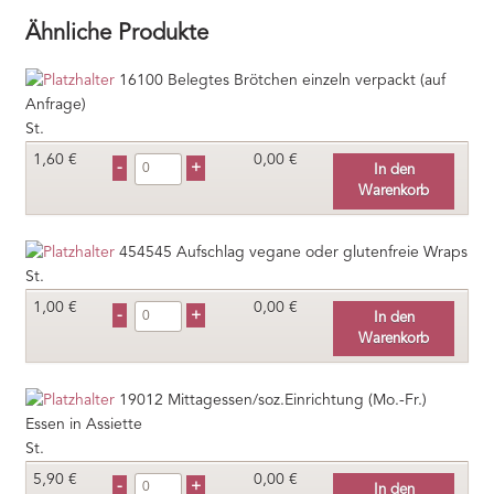
Ähnliche Produkte
16100
Belegtes Brötchen einzeln verpackt (auf
Anfrage)
St.
1,60
€
0,00 €
In den
Warenkorb
454545
Aufschlag vegane oder glutenfreie Wraps
St.
1,00
€
0,00 €
In den
Warenkorb
19012
Mittagessen/soz.Einrichtung (Mo.-Fr.)
Essen in Assiette
St.
5,90
€
0,00 €
In den