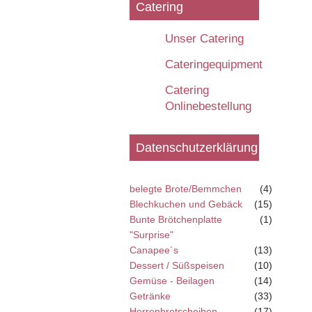
Catering
Unser Catering
Cateringequipment
Catering
Onlinebestellung
Datenschutzerklärung
belegte Brote/Bemmchen
(4)
Blechkuchen und Gebäck
(15)
Bunte Brötchenplatte
(1)
"Surprise"
Canapee´s
(13)
Dessert / Süßspeisen
(10)
Gemüse - Beilagen
(14)
Getränke
(33)
Herrenbrotscheiben
(17)