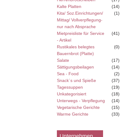
Kalte Platten
(14)
Kita/ Soz.Einrichtungen/
(1)
Mittag/ Vollverpflegung-
nur nach Absprache
Mietpreisliste für Service
(41)
- Artikel
Rustikales belegtes
(0)
Bauernbrot (Platte)
Salate
(17)
Sättigungsbeilagen
(14)
Sea - Food
(2)
Snack´s und Spieße
(37)
Tagessuppen
(19)
Unkategorisiert
(18)
Unterwegs - Verpflegung
(14)
Vegetarische Gerichte
(15)
Warme Gerichte
(33)
Unternehmen