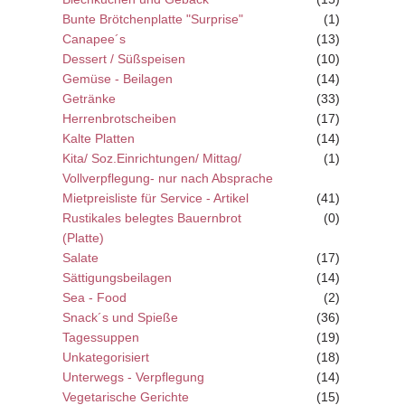
Bunte Brötchenplatte "Surprise"
(1)
Canapee´s
(13)
Dessert / Süßspeisen
(10)
Gemüse - Beilagen
(14)
Getränke
(33)
Herrenbrotscheiben
(17)
Kalte Platten
(14)
Kita/ Soz.Einrichtungen/ Mittag/
(1)
Vollverpflegung- nur nach Absprache
Mietpreisliste für Service - Artikel
(41)
Rustikales belegtes Bauernbrot
(0)
(Platte)
Salate
(17)
Sättigungsbeilagen
(14)
Sea - Food
(2)
Snack´s und Spieße
(36)
Tagessuppen
(19)
Unkategorisiert
(18)
Unterwegs - Verpflegung
(14)
Vegetarische Gerichte
(15)